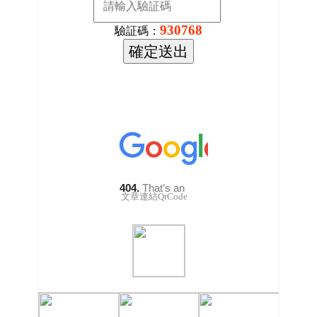
930768
驗証碼：
文章連結QrCode