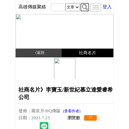
高雄傳媒聚絡
登入
《返回
社商名片
社商名片》李寶玉/新世紀慕立達愛睿希
公司
發佈：羅良月/HQ傳媒
(查看作者)
日期：2021.7.23
瀏覽數
77