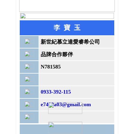
李 寶 玉
新世紀慕立達愛睿希公司
品牌合作夥伴
N781585
0933-392-1
15
e7409a03@gmail.com